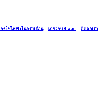
ื่องใช้ไฟฟ้าในครัวเรือน
เกี่ยวกับ Braun
ติดต่อเรา
ประเภทของเครื่องตีไข่
เครื่องคั้นน้ำส้ม
เรียบง่าย สะดวก และใช้งานได้ดี