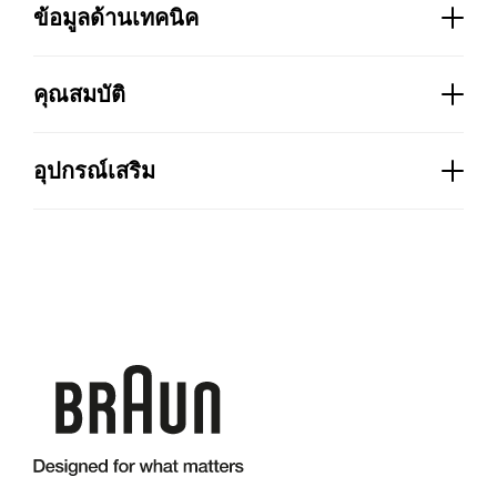
ข้อมูลด้านเทคนิค
กำลังไฟ (W):
700
คุณสมบัติ
ทุกส่วนที่สัมผัสกับอาหารปลอดสาร BPA:
มี
การตั้งค่าความเร็ว:
การควบคุมความเร็วคู่
อุปกรณ์เสริม
สี:
ขาว/ฟ้า
การปรับความเร็ว:
ปุ่มความเร็วสัมผัสเดียว
บีกเกอร์ 600 มล.:
ใช่
วัสดุแกนเพลา:
เหล็กกล้าไร้สนิม
เทคโนโลยี PowerBell Plus: SplashControl + ใบมีด
เพิ่มเติมเพื่อผลลัพธ์การผสมที่มีประสิทธิภาพ:
มี
ความยาวสายไฟ:
1,2 m
ระบบ EasyClick: การเปลี่ยนอุปกรณ์เสริมที่ง่ายและ
รวดเร็ว:
ระบบ EasyClick
วัสดุมีด:
เหล็กกล้าไร้สนิม