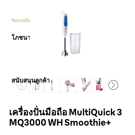
รับแรงบันดาลใจจาก
โภชนาการสำหรับเด็ก
โภชนาการสำหรับเด็ก
สนับสนุนลูกค้า
ติดต่อเรา
เครื่องปั่นมือถือ MultiQuick 3
สถานที่ขาย
MQ3000 WH Smoothie+