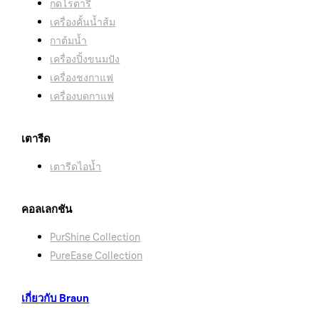
กดโรตารี
เครื่องคั้นน้ำส้ม
กาต้มน้ำ
ฟังก์ชั่นอุ่น:
ไม่
เครื่องปิ้งขนมปัง
เครื่องชงกาแฟ
ระบุ 1 ถ้วย:
ไม่
เครื่องบดกาแฟ
สัญญาณอะคูสติกพร้อม:
ไม่
เตารีด
เตารีดไอน้ำ
คอลเลกชัน
PurShine Collection
PureEase Collection
เกี่ยวกับ Braun