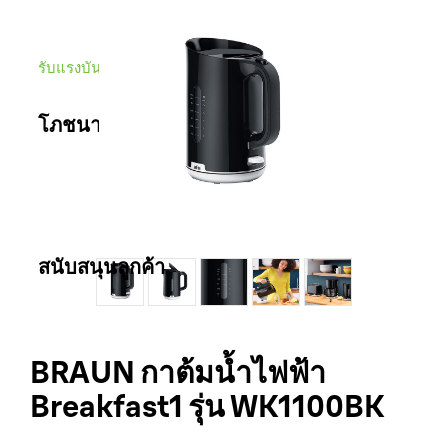
รับแรงบันดาลใจจาก
โภชนาการสำหรับเด็ก
โภชนาการสำหรับเด็ก
สนับสนุนลูกค้า
ติดต่อเรา
BRAUN กาต้มน้ำไฟฟ้า
สถานที่ขาย
Breakfast1 รุ่น WK1100BK