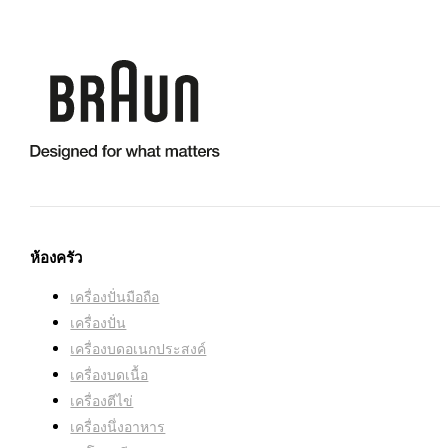
เปลือก:
พลาสติก
ความปลอดภัย/การป้องกัน:
16.00 น
กำลังไฟ (W):
2200
ฝา:
ฝาพับ
ที่เก็บสายไฟในตัวเครื่อง:
มี
ระบบเติมง่าย:
มี
สี:
ดำขาว
ระบบต้มด่วน:
มี
ห้องครัว
ตัวกรองป้องกันตะกรัน:
มี
เครื่องปั่นมือถือ
หน้าต่างน้ำ:
มี
เครื่องปั่น
เครื่องบดอเนกประสงค์
เครื่องบดเนื้อ
ฐาน 360°:
มี
เครื่องตีไข่
เครื่องนึ่งอาหาร
คำเตือนการล้างตะกรัน:
ไม่