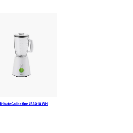
เครื่องคั้นน้ำส้ม
เครื่องชงกาแฟ
เริ่มต้นอร่อย มีเสน่ห์สำหรับวันใหม่ของคุณ
่น TributeCollection JB3010 WH