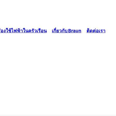
ื่องใช้ไฟฟ้าในครัวเรือน
เกี่ยวกับ Braun
ติดต่อเรา
ประเภทของเครื่องตีไข่
เครื่องคั้นน้ำส้ม
เรียบง่าย สะดวก และใช้งานได้ดี