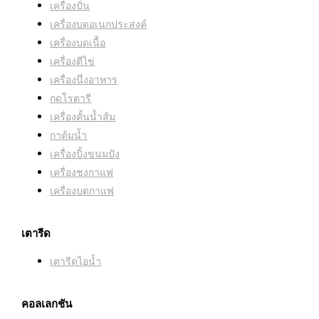
หน้าต่างน้ำ:
มี
เครื่องปั่น
เครื่องบดอเนกประสงค์
เครื่องบดเนื้อ
ฐาน 360°:
มี
เครื่องตีไข่
เครื่องนึ่งอาหาร
คำเตือนการล้างตะกรัน:
ไม่
กดโรตารี
เครื่องคั้นน้ำส้ม
กาต้มน้ำ
ฟังก์ชั่นอุ่น:
ไม่
เครื่องปิ้งขนมปัง
เครื่องชงกาแฟ
ระบุ 1 ถ้วย:
ไม่
เครื่องบดกาแฟ
เตารีด
เตารีดไอน้ำ
คอลเลกชัน