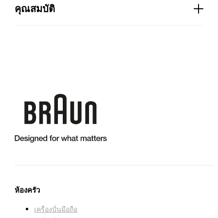
พลังงาน:
1,7 l
คุณสมบัติ
เปลือก:
พลาสติก
รับมือ:
เปิด
กำลังไฟ (W):
2200
ความปลอดภัย/การป้องกัน:
16.00 น
ที่เก็บสายไฟในตัวเครื่อง:
มี
ฝา:
ฝาพับ
สี:
ขาว
ระบบเติมง่าย:
มี
ระบบต้มด่วน:
มี
ห้องครัว
ตัวกรองป้องกันตะกรัน:
มี
เครื่องปั่นมือถือ