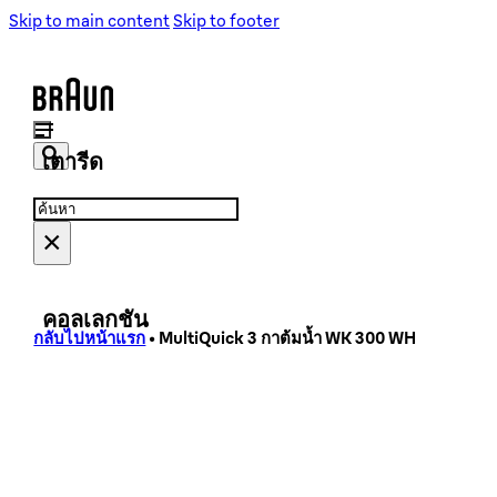
เครื่องชงกาแฟ
เครื่องชงกาแฟ
Skip to main content
Skip to footer
เครื่องบดเมล็ดกาแฟ
เครื่องบดเมล็ดกาแฟ
เตารีด
Search
Search
...
×
เตารีดไอน้ำ
เตารีดไอน้ำ
คอลเลกชัน
กลับไปหน้าแรก
•
MultiQuick 3 กาต้มน้ำ WK 300 WH
PurShine Collection
PureEase Collection