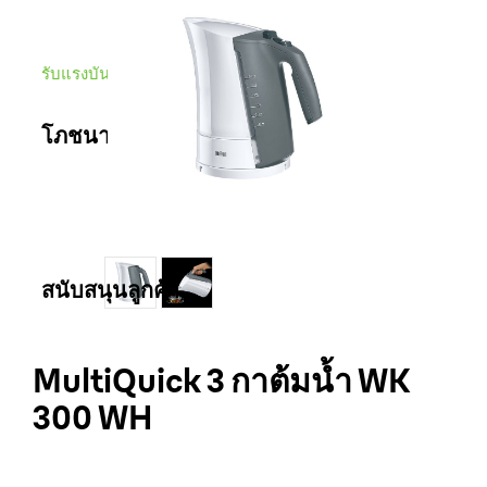
รับแรงบันดาลใจจาก
โภชนาการสำหรับเด็ก
โภชนาการสำหรับเด็ก
สนับสนุนลูกค้า
ติดต่อเรา
MultiQuick 3 กาต้มน้ำ WK
300 WH
สถานที่ขาย