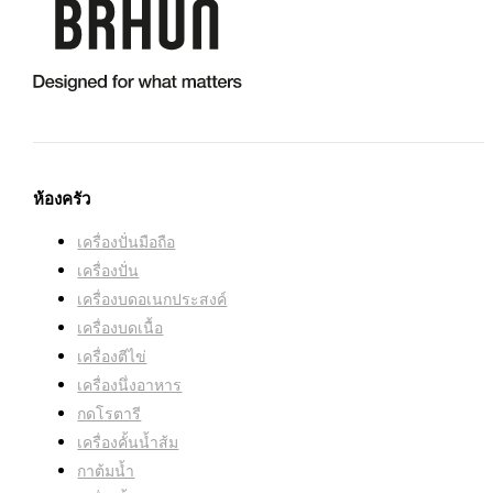
ชามกับไม้บรรทัด:
มี
เริ่ม/หยุดอัตโนมัติ:
มี
กำลังไฟ (W):
20
หมุนไปทางซ้าย & ขวาบีบดีกว่า:
มี
สี:
ขาว
ห้องครัว
ที่เก็บสายไฟ:
มี
เครื่องปั่นมือถือ
เครื่องปั่น
เครื่องบดอเนกประสงค์
ทุกส่วนที่สัมผัสกับอาหารปลอดสาร BPA:
มี
เครื่องบดเนื้อ
เครื่องตีไข่
ชิ้นส่วนที่ล้างเครื่องล้างจานได้:
มี
เครื่องนึ่งอาหาร
กดโรตารี
เครื่องคั้นน้ำส้ม
กาต้มน้ำ