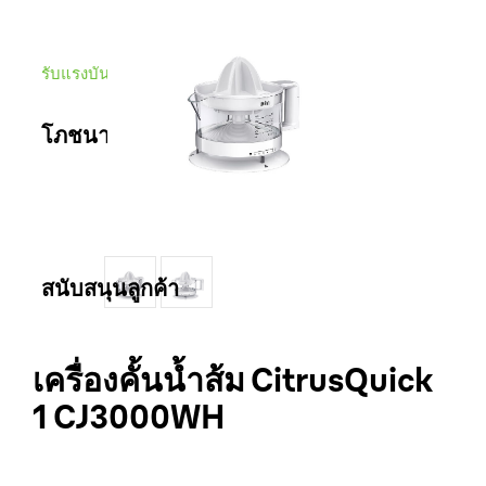
รับแรงบันดาลใจจาก
โภชนาการสำหรับเด็ก
โภชนาการสำหรับเด็ก
สนับสนุนลูกค้า
ติดต่อเรา
เครื่องคั้นน้ำส้ม CitrusQuick
1 CJ3000WH
สถานที่ขาย