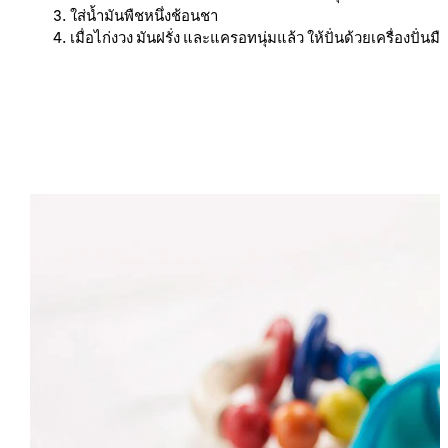
ใส่น้ำมันพืชหนึ่งช้อนชา
เมื่อไก่งวง มันฝรั่ง และแครอทนุ่มแล้ว ให้ปั่นด้วยเครื่องปั่นมื