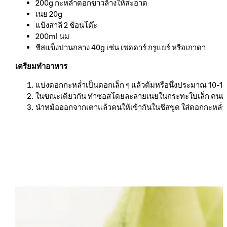
200g กะหล่ำดอกขาวล้างให้สะอาด
เนย 20g
แป้งสาลี 2 ช้อนโต๊ะ
200ml นม
ชีสแข็งปานกลาง 40g เช่น เชดดาร์ กรูแยร์ หรือเกาดา
เตรียมทำอาหาร
แบ่งดอกกะหล่ำเป็นดอกเล็ก ๆ แล้วต้มหรือนึ่งประมาณ 10-12
ในขณะเดียวกัน ทำซอสโดยละลายเนยในกระทะใบเล็ก คนแป้ง
นำหม้อออกจากเตาแล้วคนให้เข้ากันในชีสขูด ใส่ดอกกะหล่ำแล