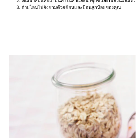
เติมน้ำส้มและน้ำมันคาโนลาและน้ำซุปข้นลงในส่วนผสมที่เป็น
ถ่ายโอนไปยังชามด้วยช้อนและป้อนลูกน้อยของคุณ