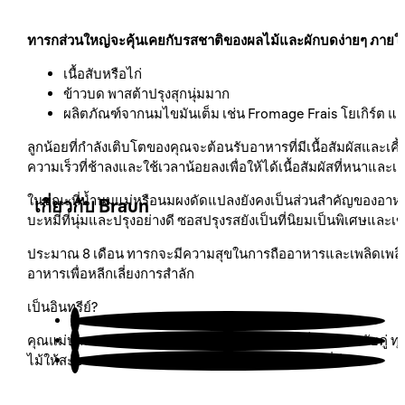
สถานที่ขาย
ทารกส่วนใหญ่จะคุ้นเคยกับรสชาติของผลไม้และผักบดง่ายๆ ภายในไม่ก
เนื้อสับหรือไก่
นโยบายการรับประกัน
ข้าวบด พาสต้าปรุงสุกนุ่มมาก
ผลิตภัณฑ์จากนมไขมันเต็ม เช่น Fromage Frais โยเกิร์ต แล
ระบุสินค้าลอกเลียนแบบ
ลูกน้อยที่กำลังเติบโตของคุณจะต้อนรับอาหารที่มีเนื้อสัมผัสและเคี้ย
ความเร็วที่ช้าลงและใช้เวลาน้อยลงเพื่อให้ได้เนื้อสัมผัสที่หนาแ
ในขณะที่น้ำนมแม่หรือนมผงดัดแปลงยังคงเป็นส่วนสำคัญของอาหาร
เกี่ยวกับ Braun
บะหมี่ที่นุ่มและปรุงอย่างดี ซอสปรุงรสยังเป็นที่นิยมเป็นพิเศษและเข
ประมาณ 8 เดือน ทารกจะมีความสุขในการถืออาหารและเพลิดเพลินกับ
สนับสนุนลูกค้า
อาหารเพื่อหลีกเลี่ยงการสำลัก
เป็นอินทรีย์?
คุณแม่บางคนชอบเสนออาหารออร์แกนิก บางคนก็ผสมและจับคู่ ทุกอย่าง
ไม้ให้สะอาดและปฏิบัติตามมาตรฐานด้านสุขอนามัยที่ดี