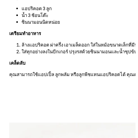
แอปริคอต 3 ลูก
น้ำ 3 ช้อนโต๊ะ
ซินนามอนนิดหน่อย
เตรียมทำอาหาร
ล้างแอปริคอต ผ่าครึ่ง เอาเมล็ดออก ใส่ในหม้อขนาดเล็กที่ม
ใส่ทุกอย่างลงในบีกเกอร์ ปรุงรสด้วยซินนามอนและน้ำซุปข้นเล
เคล็ดลับ
คุณสามารถใช้แอปเปิ้ล ลูกพลัม หรือลูกพีชแทนแอปริคอตได้ คุณควร