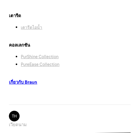
เตารีด
เตารีดไอน้ำ
คอลเลกชัน
PurShine Collection
PureEase Collection
เกี่ยวกับ Braun
TH
เวียดนาม