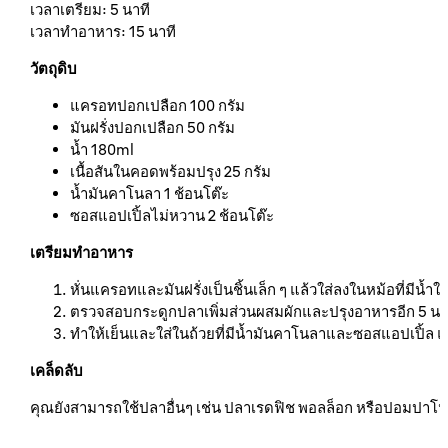
เวลาเตรียม: 5 นาที
เวลาทำอาหาร: 15 นาที
วัตถุดิบ
แครอทปอกเปลือก 100 กรัม
มันฝรั่งปอกเปลือก 50 กรัม
น้ำ 180ml
เนื้อสันในคอดพร้อมปรุง 25 กรัม
น้ำมันคาโนลา 1 ช้อนโต๊ะ
ซอสแอปเปิ้ลไม่หวาน 2 ช้อนโต๊ะ
เตรียมทำอาหาร
หั่นแครอทและมันฝรั่งเป็นชิ้นเล็ก ๆ แล้วใส่ลงในหม้อที่มีน
ตรวจสอบกระดูกปลาเพิ่มส่วนผสมผักและปรุงอาหารอีก 5 นา
ทำให้เย็นและใส่ในถ้วยที่มีน้ำมันคาโนลาและซอสแอปเปิ้ล แล้ว
เคล็ดลับ
คุณยังสามารถใช้ปลาอื่นๆ เช่น ปลาเรดฟิช พอลล็อก หรือปอมปาโน 