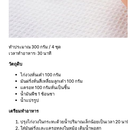
ทำประมาณ 300 กรัม / 4 ชุด
เวลาทำอาหาร: 30 นาที
วัตถุดิบ
ไก่งวงหั่นเต๋า 100 กรัม
มันฝรั่งหั่นสี่เหลี่ยมลูกเต๋า 100 กรัม
แครอท 100 กรัมหั่นเป็นชิ้น
น้ำมันพืช 1 ช้อนชา
น้ำแปรรูป
เตรียมทำอาหาร
ปรุงไก่งวงในกระทะด้วยน้ำปริมาณเล็กน้อยเป็นเวลา 20 นาที
ใส่มันฝรั่งและแครอทลงในหม้อ เติมน้ำพอสุก