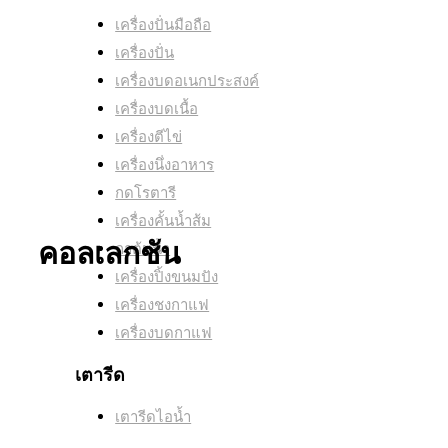
เครื่องปั่นมือถือ
เครื่องปั่น
เครื่องบดอเนกประสงค์
เครื่องบดเนื้อ
เครื่องตีไข่
เครื่องนึ่งอาหาร
กดโรตารี
เครื่องคั้นน้ำส้ม
คอลเลกชัน
กาต้มน้ำ
เตารีดไอน้ำ
เครื่องปิ้งขนมปัง
เครื่องชงกาแฟ
เครื่องบดกาแฟ
PurShine Collection
เตารีด
เตารีดไอน้ำ
สัมผัสกัลผลิตภัณฑ์ของเรา