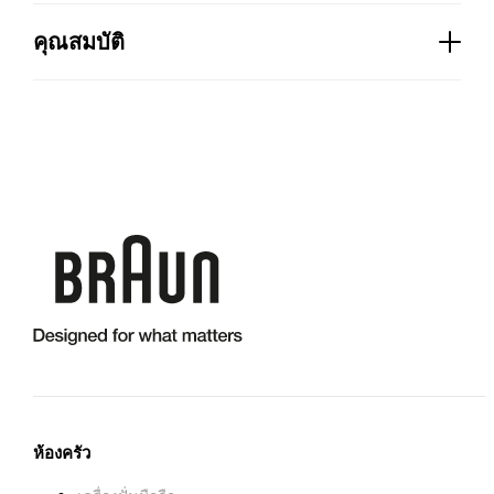
กำลังไฟ (W):
1000
คุณสมบัติ
นาฬิกา:
มี
โปรแกรมตั้งเวลา:
24 ชม
สี:
เหล็กกล้าไร้สนิม / สีดำ
ระบบการต้มเบียร์:
OptiBrew
หน้าจอ:
LCD
ตั้งเวลา 24 ชั่วโมงแบบตั้งโปรแกรมได้:
ใช่
การบำรุงรักษาสายไฟ:
มี
ปิดอัตโนมัติ:
ใช่
ชิ้นส่วนที่ปลอดภัยสำหรับเครื่องล้างจาน:
มี
ตัวเลือกความแรงของกาแฟ:
ใช่
ทุกส่วนที่สัมผัสกับอาหารปลอดสาร BPA:
มี
ห้องครัว
คำเตือนการล้างตะกรัน:
ใช่