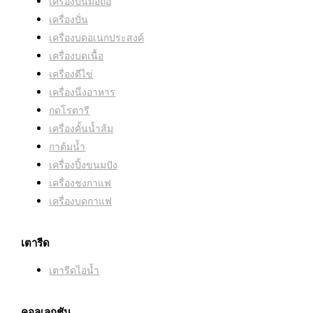
เครื่องปั่นมือถือ
แผงควบคุม:
ปุ่ม
ความจุ: 12 ถ้วย
12 ถ้วย
เครื่องปั่น
เครื่องบดอเนกประสงค์
เครื่องบดเนื้อ
ออกแบบให้ทำความสะอาดง่าย:
มี
ประเภทโถ:
AromaCarafe
เครื่องตีไข่
เครื่องนึ่งอาหาร
ที่จับกันลื่นเพื่อการเทที่ง่ายและสะดวก:
ไม่
ตะกร้ากรอง:
ตะกร้ากรองที่ถอดออกได้
กดโรตารี
เครื่องคั้นน้ำส้ม
ปุ่มปลดตัวกรองเพื่อให้ใส่และเติมได้ง่าย:
ไม่
กาต้มน้ำ
ปุ่ม 1-4 ถ้วย:
ใช่
เครื่องปิ้งขนมปัง
เครื่องชงกาแฟ
ปุ่มส่องสว่าง:
มี
ระบบป้องกันน้ำหยด:
ใช่
เครื่องบดกาแฟ
ง่ายต่อการเท:
มี
ระบบกรองน้ำ :
ไม่
เตารีด
เตารีดไอน้ำ
การใช้พลังงานศูนย์วัตต์ในโหมดปิด:
ไม่
คอลเลกชัน