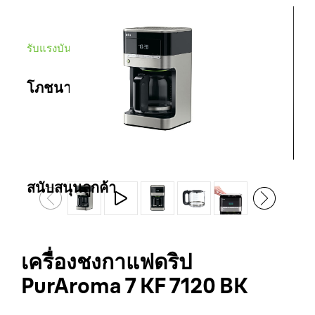
รับแรงบันดาลใจจาก
โภชนาการสำหรับเด็ก
โภชนาการสำหรับเด็ก
สนับสนุนลูกค้า
ติดต่อเรา
เครื่องชงกาแฟดริป
PurAroma 7 KF 7120 BK
สถานที่ขาย